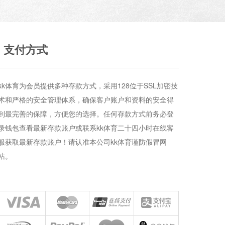
支付方式
kk体育为会员提供多种存款方式，采用128位于SSL加密技
术和严格的安全管理体系，确保客户账户和资料的安全得
到最完善的保障，方便您的选择。任何存款方式前务必登
录钱包查看最新存款账户或联系kk体育二十四小时在线客
服获取最新存款账户！请认准本公司kk体育谨防假冒网
站。