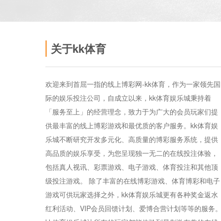
关于kk体育
欢迎来到首屈一指的线上博彩网-kk体育，作为一家领先国
际的娱乐投注公司，自成立以来，kk体育娱乐城秉持着
「服务至上」的经营理念，致力于为广大的会员玩家们提
供最丰富的线上博彩游戏和最优质的客户服务。kk体育娱
乐城不断研究开发多元化、高质量的博彩服务系统，提供
高品质的娱乐享受，为您呈现独一无二的在线投注体验，
包括真人视讯、彩票游戏、电子游戏、体育投注和其他顶
级投注游戏。 除了丰富的在线博彩游戏、体育博彩和电子
游戏可供玩家选择之外，kk体育娱乐城更有各种奖金返水
红利活动、VIP会员回馈计划、爱博合营计划等等的服务