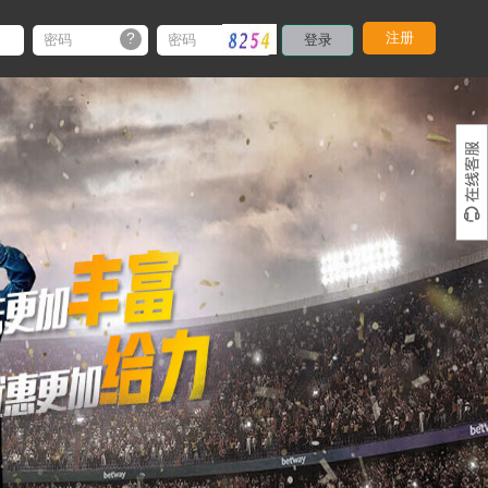
?
注册
登录