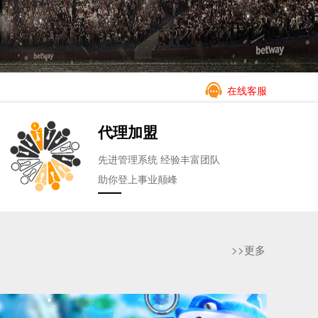
在线客服
代理加盟
先进管理系统 经验丰富团队
助你登上事业颠峰
>>更多